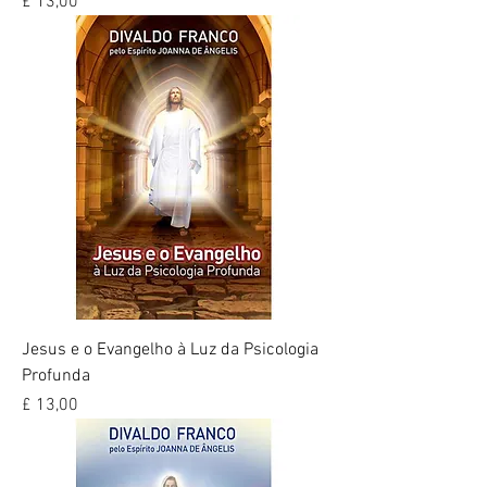
Preço
£ 13,00
Jesus e o Evangelho à Luz da Psicologia
Profunda
Preço
£ 13,00