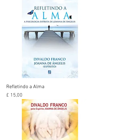
Refletindo a Alma
Preço
£ 15,00