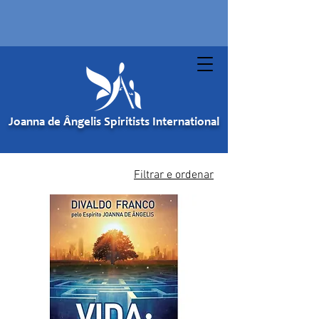
Joanna de Ângelis Spiritists International
Filtrar e ordenar