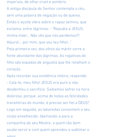
imperiais, de olhar cruel e sombrio.
A antiga discípula do Senhor contempla o céu,
sem uma palavra de negação ou de queixa.
Então o açoite vibra sobre o rapaz seminu, que
exclama, entre lágrimas: - "Repudia a JESUS,
minha mãe!... Não vês que nós perdemos?!
Abjura!... por mim, que sou teu filho!..."
Pela primeira vez, dos olhos da mártir corre a
fonte abundante das lágrimas. As rogativas do
filho são espadas de angustia que lhe retalham o
coração.
Após recordar sua existência inteira, responde:
- Cala-te, meu filho! JESUS era puro e não
desdenhou o sacrifício. Saibamos sofrer na hora
dolorosa, porque, acima de todas as felicidades
transitórias do mundo, é preciso ser fiel a DEUS!"
Logo em seguida, as labaredas consomem o seu
corpo envelhecido, libertando-a para a
companhia do seu Mestre, a quem tão bem
soube servir e com quem aprendeu a sublimar o
amor.