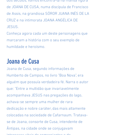
dos séculos, vamos encontrá-la na mansa figura
de JOANA DE CUSA, numa discípula de Francisco
de Assis, na grandiosa SÓROR JUANA INÉS DE LA
CRUZ e na intimorata JOANA ANGÉLICA DE
JESUS.
Conheça agora cada um deste personagens que
marcaram a história com o seu exemplo de
humildade e heroísmo.
Joana de Cusa
Joana de Cusa, segundo informações de
Humberto de Campos, no livro "Boa Nova", era
alguém que possuía verdadeira fé. Narra o autor
que: "Entre a multidão que invariavelmente
acompanhava JESUS nas pregações do lago,
achava-se sempre uma mulher de rara
dedicação e nobre caráter, das mais altamente
colocadas na sociedade de Cafarnaum. Tratava-
se de Joana, consorte de Cusa, intendente de
Ântipas, na cidade onde se conjugavam