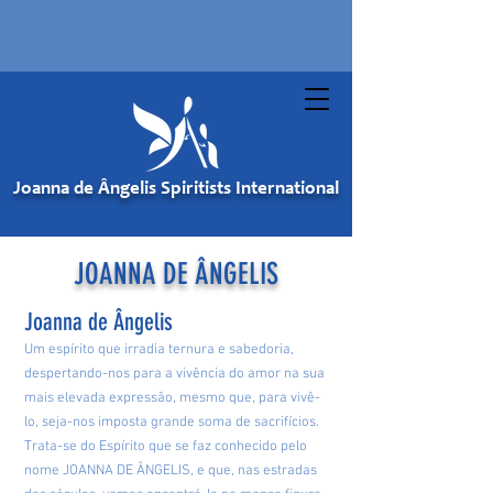
Joanna de Ângelis Spiritists International
JOANNA DE ÂNGELIS
Joanna de Ângelis
Um espírito que irradia ternura e sabedoria,
despertando-nos para a vivência do amor na sua
mais elevada expressão, mesmo que, para vivê-
lo, seja-nos imposta grande soma de sacrifícios.
Trata-se do Espírito que se faz conhecido pelo
nome JOANNA DE ÂNGELIS, e que, nas estradas