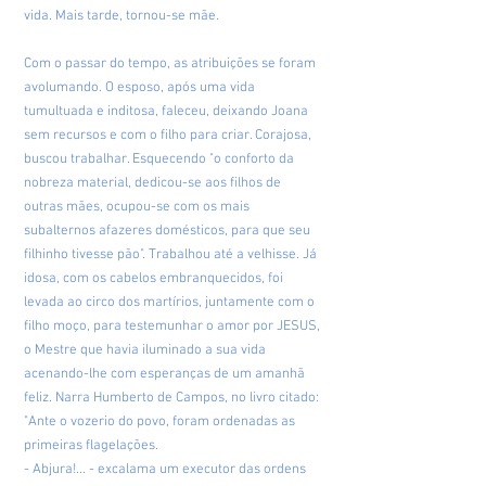
vida. Mais tarde, tornou-se mãe.
Com o passar do tempo, as atribuições se foram
avolumando. O esposo, após uma vida
tumultuada e inditosa, faleceu, deixando Joana
sem recursos e com o filho para criar. Corajosa,
buscou trabalhar. Esquecendo "o conforto da
nobreza material, dedicou-se aos filhos de
outras mães, ocupou-se com os mais
subalternos afazeres domésticos, para que seu
filhinho tivesse pão". Trabalhou até a velhisse. Já
idosa, com os cabelos embranquecidos, foi
levada ao circo dos martírios, juntamente com o
filho moço, para testemunhar o amor por JESUS,
o Mestre que havia iluminado a sua vida
acenando-lhe com esperanças de um amanhã
feliz. Narra Humberto de Campos, no livro citado:
"Ante o vozerio do povo, foram ordenadas as
primeiras flagelações.
- Abjura!... - excalama um executor das ordens