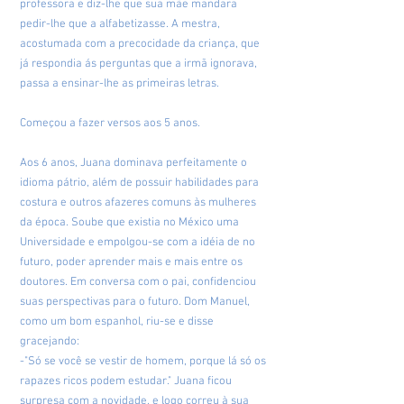
professora e diz-lhe que sua mãe mandara
pedir-lhe que a alfabetizasse. A mestra,
acostumada com a precocidade da criança, que
já respondia ás perguntas que a irmã ignorava,
passa a ensinar-lhe as primeiras letras.
Começou a fazer versos aos 5 anos.
Aos 6 anos, Juana dominava perfeitamente o
idioma pátrio, além de possuir habilidades para
costura e outros afazeres comuns às mulheres
da época. Soube que existia no México uma
Universidade e empolgou-se com a idéia de no
futuro, poder aprender mais e mais entre os
doutores. Em conversa com o pai, confidenciou
suas perspectivas para o futuro. Dom Manuel,
como um bom espanhol, riu-se e disse
gracejando:
-"Só se você se vestir de homem, porque lá só os
rapazes ricos podem estudar." Juana ficou
surpresa com a novidade, e logo correu à sua