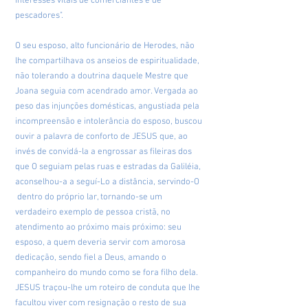
interesses vitais de comerciantes e de
pescadores".
O seu esposo, alto funcionário de Herodes, não
lhe compartilhava os anseios de espiritualidade,
não tolerando a doutrina daquele Mestre que
Joana seguia com acendrado amor. Vergada ao
peso das injunções domésticas, angustiada pela
incompreensão e intolerância do esposo, buscou
ouvir a palavra de conforto de JESUS que, ao
invés de convidá-la a engrossar as fileiras dos
que O seguiam pelas ruas e estradas da Galiléia,
aconselhou-a a seguí-Lo a distância, servindo-O
dentro do próprio lar, tornando-se um
verdadeiro exemplo de pessoa cristã, no
atendimento ao próximo mais próximo: seu
esposo, a quem deveria servir com amorosa
dedicação, sendo fiel a Deus, amando o
companheiro do mundo como se fora filho dela.
JESUS traçou-lhe um roteiro de conduta que lhe
facultou viver com resignação o resto de sua