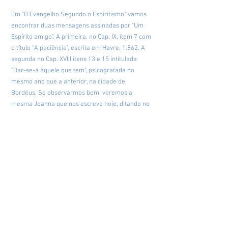
Em "O Evangelho Segundo o Espiritismo" vamos
encontrar duas mensagens assinadas por "Um
Espírito amigo". A primeira, no Cap. IX, item 7 com
o título "A paciência", escrita em Havre, 1.862. A
segunda no Cap. XVIII itens 13 e 15 intitulada
"Dar-se-á àquele que tem", psicografada no
mesmo ano que a anterior, na cidade de
Bordéus. Se observarmos bem, veremos a
mesma Joanna que nos escreve hoje, ditando no
passado uma bela página, como o modelo das
nossas atitudes, em qualquer situação. No
mundo Espiritual, Joanna estagia numa bonita
região, próxima da Crosta terrestre.
Quando vários Espíritos ligados a ela, antigos
cristãos equivocados se preparavam para
reencarnar, reuniu a todos e planejou construir
na Terra, sob o céu da Bahia no Brasil, uma
cópia, embora imperfeita, da Comunidade onde
estagiava no Plano Espiritual, com o objetivo de,