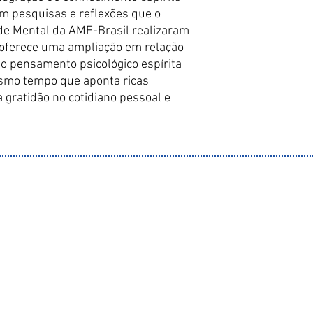
em pesquisas e reflexões que o
e Mental da AME-Brasil realizaram
o oferece uma ampliação em relação
o pensamento psicológico espírita
esmo tempo que aponta ricas
a gratidão no cotidiano pessoal e
info@joannainternational.org
ização
Apoio